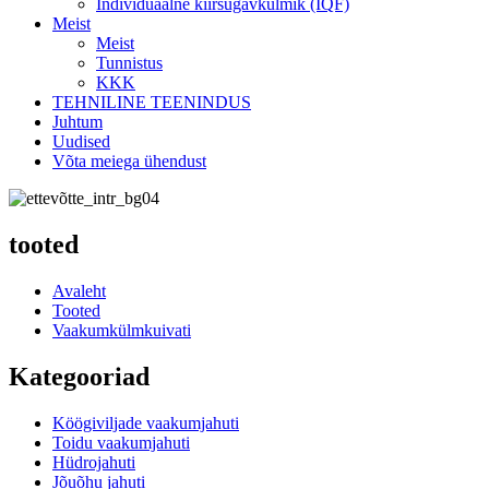
Individuaalne kiirsügavkülmik (IQF)
Meist
Meist
Tunnistus
KKK
TEHNILINE TEENINDUS
Juhtum
Uudised
Võta meiega ühendust
tooted
Avaleht
Tooted
Vaakumkülmkuivati
Kategooriad
Köögiviljade vaakumjahuti
Toidu vaakumjahuti
Hüdrojahuti
Jõuõhu jahuti