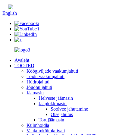
Hiina keel
English
Avaleht
TOOTED
Köögiviljade vaakumjahuti
Toidu vaakumjahuti
Hüdrojahuti
Jõuõhu jahuti
Jäämasin
Helveste jäämasin
Jääplokkmasin
Soolvee jahutamine
Otsejahutus
Torujäämasin
Külmhoidla
Vaakumkülmkuivati