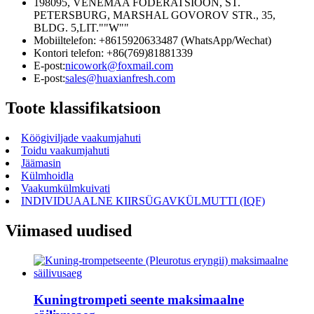
198095, VENEMAA FÖDERATSIOON, ST.
PETERSBURG, MARSHAL GOVOROV STR., 35,
BLDG. 5,LIT.""W""
Mobiiltelefon: +8615920633487 (WhatsApp/Wechat)
Kontori telefon: +86(769)81881339
E-post:
nicowork@foxmail.com
E-post:
sales@huaxianfresh.com
Toote klassifikatsioon
Köögiviljade vaakumjahuti
Toidu vaakumjahuti
Jäämasin
Külmhoidla
Vaakumkülmkuivati
INDIVIDUAALNE KIIRSÜGAVKÜLMUTTI (IQF)
Viimased uudised
Kuningtrompeti seente maksimaalne