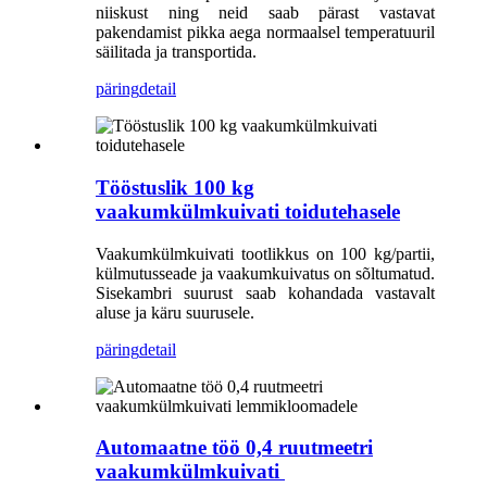
niiskust ning neid saab pärast vastavat
pakendamist pikka aega normaalsel temperatuuril
säilitada ja transportida.
päring
detail
Tööstuslik 100 kg
vaakumkülmkuivati ​​toidutehasele
Vaakumkülmkuivati ​​tootlikkus on 100 kg/partii,
külmutusseade ja vaakumkuivatus on sõltumatud.
Sisekambri suurust saab kohandada vastavalt
aluse ja käru suurusele.
päring
detail
Automaatne töö 0,4 ruutmeetri
vaakumkülmkuivati ​​