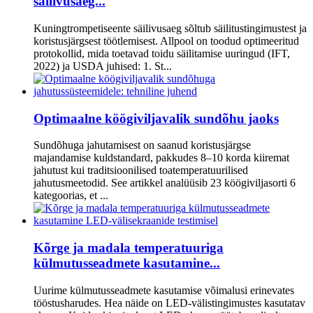
säilivusaeg...
Kuningtrompetiseente säilivusaeg sõltub säilitustingimustest ja
koristusjärgsest töötlemisest. Allpool on toodud optimeeritud
protokollid, mida toetavad toidu säilitamise uuringud (IFT,
2022) ja USDA juhised: 1. St...
Optimaalne köögiviljavalik sundõhu jaoks
Sundõhuga jahutamisest on saanud koristusjärgse
majandamise kuldstandard, pakkudes 8–10 korda kiiremat
jahutust kui traditsioonilised toatemperatuurilised
jahutusmeetodid. See artikkel analüüsib 23 köögiviljasorti 6
kategoorias, et ...
Kõrge ja madala temperatuuriga
külmutusseadmete kasutamine...
Uurime külmutusseadmete kasutamise võimalusi erinevates
tööstusharudes. Hea näide on LED-välistingimustes kasutatav