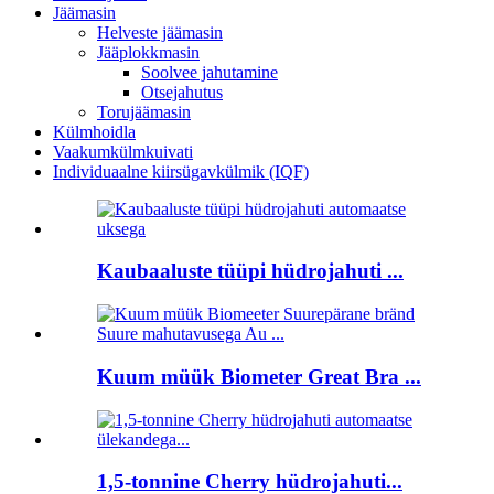
Jäämasin
Helveste jäämasin
Jääplokkmasin
Soolvee jahutamine
Otsejahutus
Torujäämasin
Külmhoidla
Vaakumkülmkuivati
Individuaalne kiirsügavkülmik (IQF)
Kaubaaluste tüüpi hüdrojahuti ...
Kuum müük Biometer Great Bra ...
1,5-tonnine Cherry hüdrojahuti...