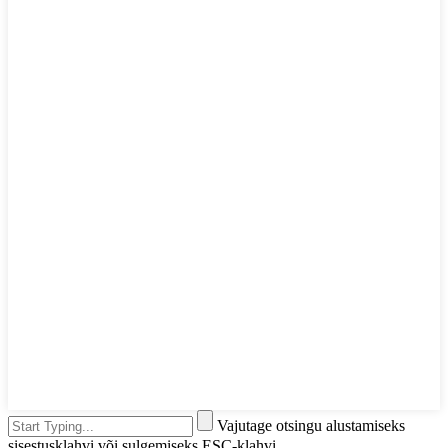
Vajutage otsingu alustamiseks
sisestusklahvi või sulgemiseks ESC-klahvi