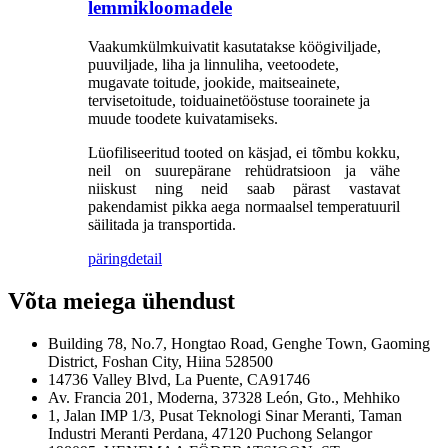
lemmikloomadele
Vaakumkülmkuivatit kasutatakse köögiviljade,
puuviljade, liha ja linnuliha, veetoodete,
mugavate toitude, jookide, maitseainete,
tervisetoitude, toiduainetööstuse toorainete ja
muude toodete kuivatamiseks.
Lüofiliseeritud tooted on käsjad, ei tõmbu kokku,
neil on suurepärane rehüdratsioon ja vähe
niiskust ning neid saab pärast vastavat
pakendamist pikka aega normaalsel temperatuuril
säilitada ja transportida.
päring
detail
Võta meiega ühendust
Building 78, No.7, Hongtao Road, Genghe Town, Gaoming
District, Foshan City, Hiina 528500
14736 Valley Blvd, La Puente, CA91746
Av. Francia 201, Moderna, 37328 León, Gto., Mehhiko
1, Jalan IMP 1/3, Pusat Teknologi Sinar Meranti, Taman
Industri Meranti Perdana, 47120 Puchong Selangor