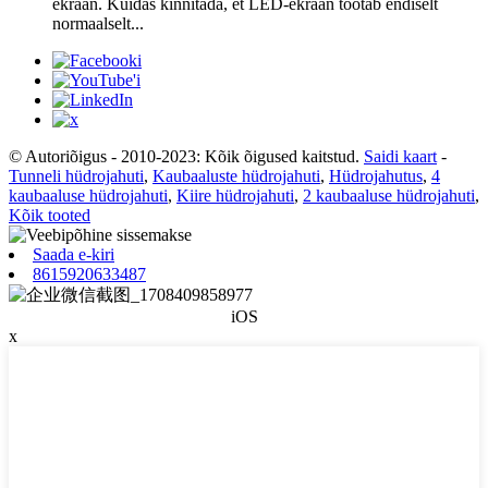
ekraan. Kuidas kinnitada, et LED-ekraan töötab endiselt
normaalselt...
© Autoriõigus - 2010-2023: Kõik õigused kaitstud.
Saidi kaart
-
Tunneli hüdrojahuti
,
Kaubaaluste hüdrojahuti
,
Hüdrojahutus
,
4
kaubaaluse hüdrojahuti
,
Kiire hüdrojahuti
,
2 kaubaaluse hüdrojahuti
,
Kõik tooted
Saada e-kiri
8615920633487
iOS
x