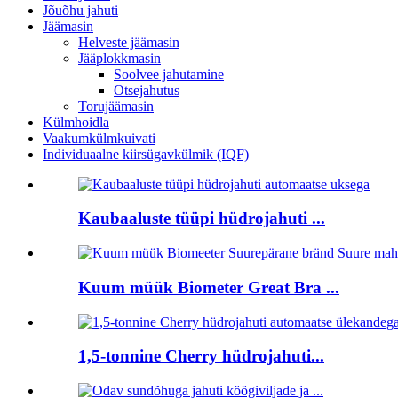
Jõuõhu jahuti
Jäämasin
Helveste jäämasin
Jääplokkmasin
Soolvee jahutamine
Otsejahutus
Torujäämasin
Külmhoidla
Vaakumkülmkuivati
Individuaalne kiirsügavkülmik (IQF)
Kaubaaluste tüüpi hüdrojahuti ...
Kuum müük Biometer Great Bra ...
1,5-tonnine Cherry hüdrojahuti...