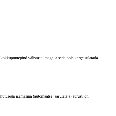
ke kokkupuutepind välismaailmaga ja seda pole kerge sulatada.
ahutusega jäämasina (automaatse jääsulataja) aurusti on