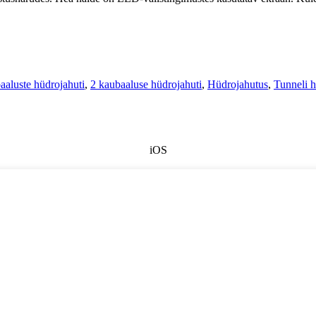
aluste hüdrojahuti
,
2 kaubaaluse hüdrojahuti
,
Hüdrojahutus
,
Tunneli h
iOS