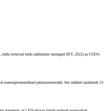
id, mida toetavad toidu säilitamise uuringud (IFT, 2022) ja USDA
d toatemperatuurilised jahutusmeetodid. See artikkel analüüsib 23
 kinnitada, et LED-ekraan töötab endiselt normaalselt...