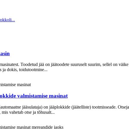
asin
masinatest. Toodetud jää on jäätoodete suuruselt suurim, sellel on väi
ja dokis, toidutootmine...
plokkide valmistamise masinat
automaatne jääsulataja) on jääplokkide (jäätelliste) tootmisseade. Otsej
mis vahetab otse ja tõhusalt...