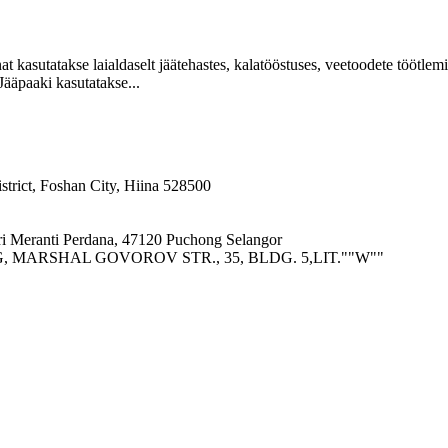
 kasutatakse laialdaselt jäätehastes, kalatööstuses, veetoodete töötlemi
 Jääpaaki kasutatakse...
rict, Foshan City, Hiina 528500
tri Meranti Perdana, 47120 Puchong Selangor
 MARSHAL GOVOROV STR., 35, BLDG. 5,LIT.""W""