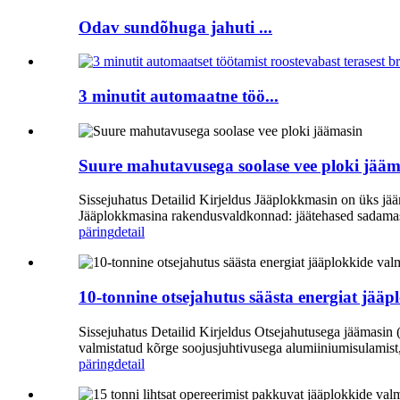
Odav sundõhuga jahuti ...
3 minutit automaatne töö...
Suure mahutavusega soolase vee ploki jääm
Sissejuhatus Detailid Kirjeldus Jääplokkmasin on üks jää
Jääplokkmasina rakendusvaldkonnad: jäätehased sadamas 
päring
detail
10-tonnine otsejahutus säästa energiat jää
Sissejuhatus Detailid Kirjeldus Otsejahutusega jäämasin (
valmistatud kõrge soojusjuhtivusega alumiiniumisulamist, 
päring
detail