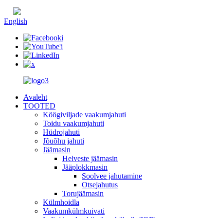
Hiina keel
English
Avaleht
TOOTED
Köögiviljade vaakumjahuti
Toidu vaakumjahuti
Hüdrojahuti
Jõuõhu jahuti
Jäämasin
Helveste jäämasin
Jääplokkmasin
Soolvee jahutamine
Otsejahutus
Torujäämasin
Külmhoidla
Vaakumkülmkuivati