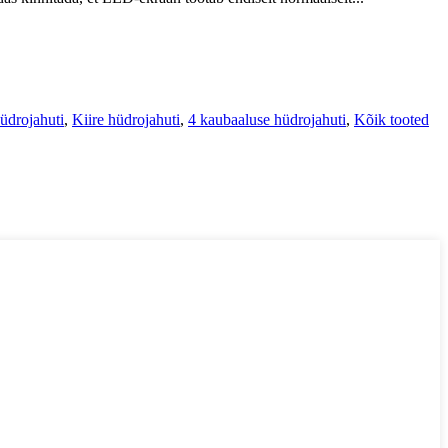
üdrojahuti
,
Kiire hüdrojahuti
,
4 kaubaaluse hüdrojahuti
,
Kõik tooted