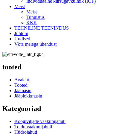
Individuaalne kiirsügavkülmik (IQF)
Meist
Meist
Tunnistus
KKK
TEHNILINE TEENINDUS
Juhtum
Uudised
Võta meiega ühendust
tooted
Avaleht
Tooted
Jäämasin
Jääplokkmasin
Kategooriad
Köögiviljade vaakumjahuti
Toidu vaakumjahuti
Hüdrojahuti