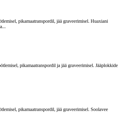
öötlemisel, pikamaatranspordil, jää graveerimisel. Huaxiani
...
öötlemisel, pikamaatranspordil ja jää graveerimisel. Jääplokkide
öötlemisel, pikamaatranspordil, jää graveerimisel. Soolavee