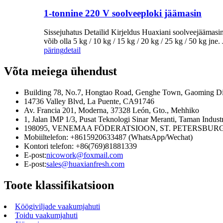
1-tonnine 220 V soolveeploki jäämasin
Sissejuhatus Detailid Kirjeldus Huaxiani soolveejäämasinat
võib olla 5 kg / 10 kg / 15 kg / 20 kg / 25 kg / 50 kg jne.
päring
detail
Võta meiega ühendust
Building 78, No.7, Hongtao Road, Genghe Town, Gaoming Dist
14736 Valley Blvd, La Puente, CA91746
Av. Francia 201, Moderna, 37328 León, Gto., Mehhiko
1, Jalan IMP 1/3, Pusat Teknologi Sinar Meranti, Taman Indus
198095, VENEMAA FÖDERATSIOON, ST. PETERSBURG,
Mobiiltelefon: +8615920633487 (WhatsApp/Wechat)
Kontori telefon: +86(769)81881339
E-post:
nicowork@foxmail.com
E-post:
sales@huaxianfresh.com
Toote klassifikatsioon
Köögiviljade vaakumjahuti
Toidu vaakumjahuti