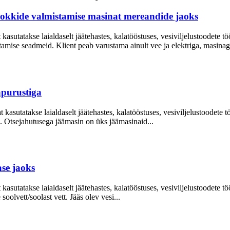
plokkide valmistamise masinat mereandide jaoks
asutatakse laialdaselt jäätehastes, kalatööstuses, vesiviljelustoodete t
amise seadmeid. Klient peab varustama ainult vee ja elektriga, masinaga
äpurustiga
kasutatakse laialdaselt jäätehastes, kalatööstuses, vesiviljelustoodete t
e. Otsejahutusega jäämasin on üks jäämasinaid...
ase jaoks
asutatakse laialdaselt jäätehastes, kalatööstuses, vesiviljelustoodete t
olvett/soolast vett. Jääs olev vesi...