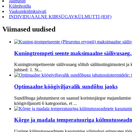
Jäämasin
Külmhoidla
Vaakumkülmkuivati
INDIVIDUAALNE KIIRSÜGAVKÜLMUTTI (IQF)
Viimased uudised
Kuningtrompeti seente maksimaalne säilivusaeg..
Kuningtrompetiseente säilivusaeg sõltub säilitustingimustest ja
juhised: 1. St...
Optimaalne köögiviljavalik sundõhu jaoks
Sundõhuga jahutamisest on saanud koristusjärgse majandamise ku
köögiviljasorti 6 kategoorias, et ...
Kõrge ja madala temperatuuriga külmutusseadm
Uurime külmutusseadmete kasutamise võimalusi erinevates tööst