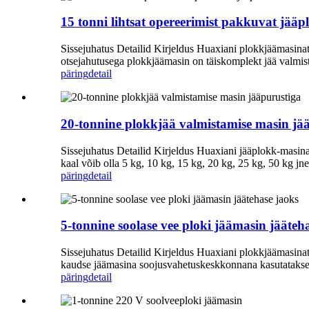
15 tonni lihtsat opereerimist pakkuvat jää
Sissejuhatus Detailid Kirjeldus Huaxiani plokkjäämasinat k
otsejahutusega plokkjäämasin on täiskomplekt jää valmist
päring
detail
20-tonnine plokkjää valmistamise masin jä
Sissejuhatus Detailid Kirjeldus Huaxiani jääplokk-masinat 
kaal võib olla 5 kg, 10 kg, 15 kg, 20 kg, 25 kg, 50 kg jn
päring
detail
5-tonnine soolase vee ploki jäämasin jääteh
Sissejuhatus Detailid Kirjeldus Huaxiani plokkjäämasinat k
kaudse jäämasina soojusvahetuskeskkonnana kasutatakse so
päring
detail