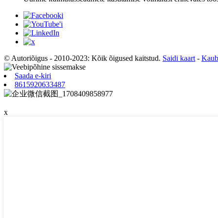
© Autoriõigus - 2010-2023: Kõik õigused kaitstud.
Saidi kaart
-
Kauba
Saada e-kiri
8615920633487
x