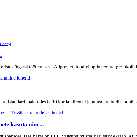
.
 koristusjärgsest töötlemisest. Allpool on toodud optimeeritud protokoll
ldstandard, pakkudes 8–10 korda kiiremat jahutust kui traditsioonilise
ete kasutamine...
usharudes. Hea näide on LED-välistingimustes kasutatav ekraan. Kuidas